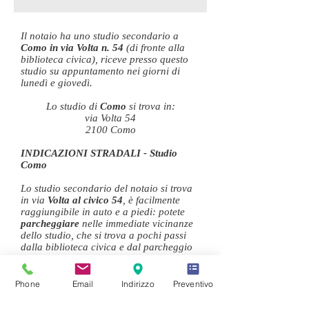
Il notaio ha uno studio secondario a
Como in via Volta n. 54
(di fronte alla
biblioteca civica), riceve presso questo
studio su appuntamento nei giorni di
lunedì e giovedì.
Lo studio di
Como
si trova in:
via Volta 54
2100 Como
INDICAZIONI STRADALI - Studio
Como
Lo studio secondario del notaio si trova
in via
Volta al civico 54
, è facilmente
raggiungibile in auto e a piedi: potete
parcheggiare
nelle immediate vicinanze
dello studio, che si trova a pochi passi
dalla biblioteca civica e dal parcheggio
pubblico di viale Varese (5 minuti a
piedi), dall'autosilo di via Aguardi -
Tribunale o dall'autosilo di viale Lecco
Phone
Email
Indirizzo
Preventivo
(entrambi a circa 10 minuti a piedi).
In
treno
lo studio è comodamente